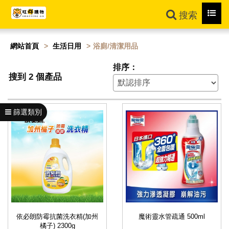
Toggl
搜索
navig
網站首頁
生活日用
浴廁/清潔用品
排序：
搜到 2 個產品
篩選類別
依必朗防霉抗菌洗衣精(加州
魔術靈水管疏通 500ml
橘子) 2300g