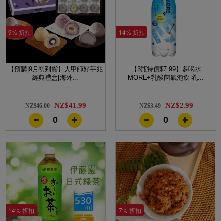
9% 折扣
14% 折扣
【預購|9月初到貨】大甲師好芋兆
【3瓶特價$7.99】多喝水
經典禮盒[海外...
MORE+乳酸菌氣泡飲-乳...
NZ$41.99
NZ$2.99
NZ$46.00
NZ$3.49
0
0
14% 折扣
7% 折扣