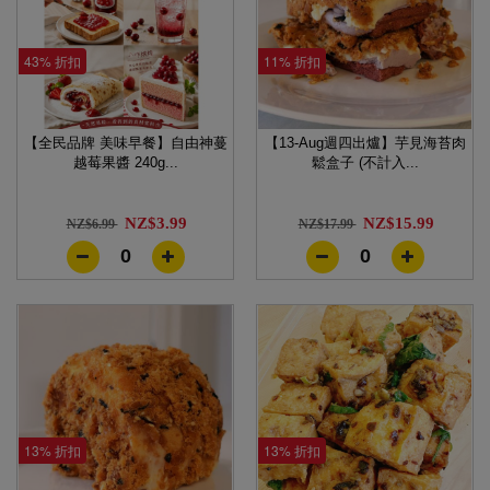
43% 折扣
11% 折扣
【全民品牌 美味早餐】自由神蔓
【13-Aug週四出爐】芋見海苔肉
越莓果醬 240g...
鬆盒子 (不計入...
NZ$3.99
NZ$15.99
NZ$6.99
NZ$17.99
0
0
13% 折扣
13% 折扣