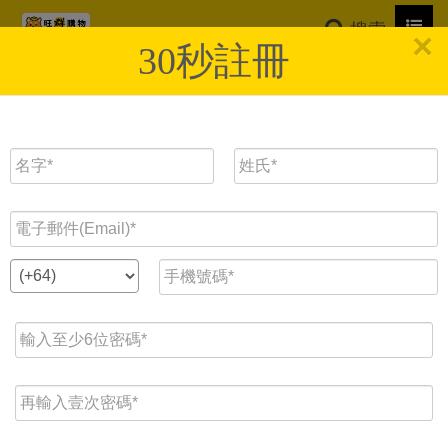
Toggl
搜索
×
navig
30秒註冊
商品分類
生鮮蔬果豆
新鮮手做熟
新品到貨
冷藏/冷凍品
日本商品
零食飲品