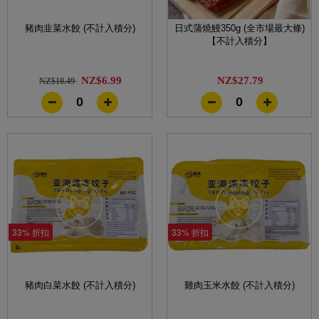
豬肉韭菜水餃 (不計入積分)
日式蒲燒鰻350g (全市場最大條)
【不計入積分】
NZ$6.99
NZ$27.79
NZ$10.49
0
0
33% 折扣
33% 折扣
豬肉白菜水餃 (不計入積分)
雞肉玉米水餃 (不計入積分)