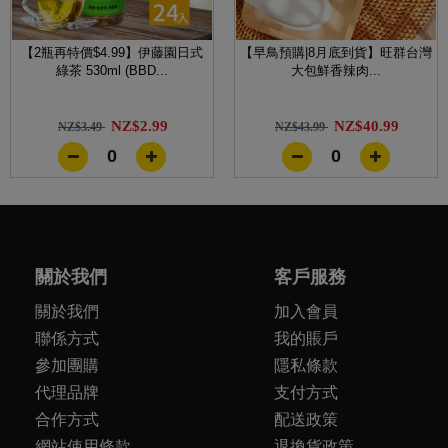
【2瓶再特價$4.99】伊藤園日式
【早鳥預購|8月底到貨】旺群台灣
綠茶 530ml (BBD...
大包鮮香辣肉...
NZ$2.99
NZ$40.99
NZ$3.49
NZ$43.99
0
0
關於我們
客戶服務
關於我們
加入會員
聯係方式
我的賬戶
參加團購
隱私條款
代理品牌
支付方式
合作方式
配送政策
網站使用條款
退換貨政策