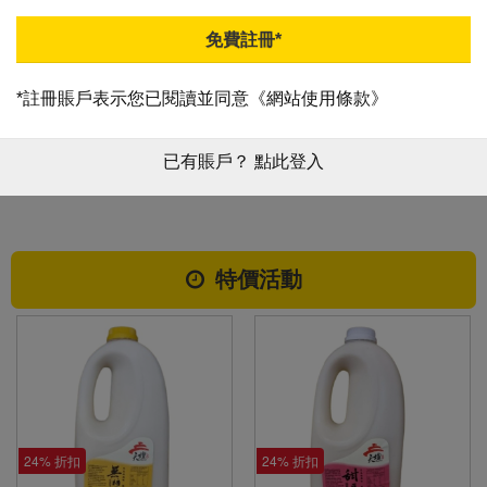
肉奶
食
免費註冊*
*註冊賬戶表示您已閱讀並同意
《網站使用條款》
民生食材
生活日用
清真HALAL
素食專區
已有賬戶？
點此登入
認證
特價活動
24% 折扣
24% 折扣