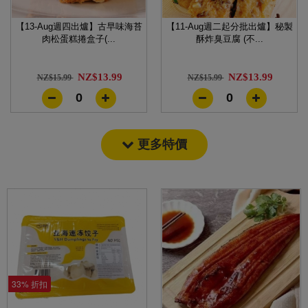
【13-Aug週四出爐】古早味海苔
【11-Aug週二起分批出爐】秘製
肉松蛋糕捲盒子(...
酥炸臭豆腐 (不...
NZ$13.99
NZ$13.99
NZ$15.99
NZ$15.99
0
0
更多特價
33% 折扣