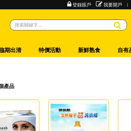
|
登錄賬戶
我要開戶
臨期出清
特價活動
新鮮熟食
自有
 個產品