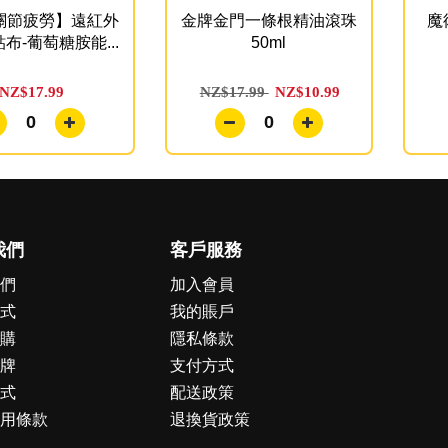
關節疲勞】遠紅外
金牌金門一條根精油滾珠
魔
布-葡萄糖胺能...
50ml
NZ$17.99
NZ$17.99
NZ$10.99
0
0
我們
客戶服務
們
加入會員
式
我的賬戶
購
隱私條款
牌
支付方式
式
配送政策
用條款
退換貨政策