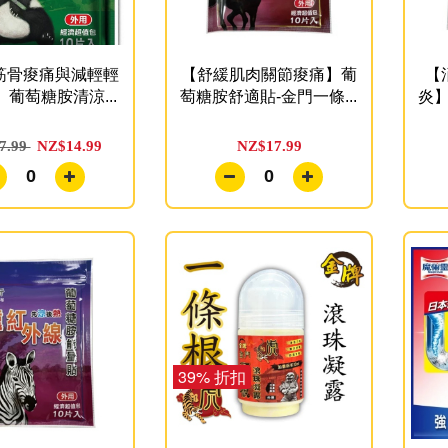
筋骨痠痛與減輕輕
【舒緩肌肉關節痠痛】葡
【
葡萄糖胺清涼...
萄糖胺舒適貼-金門一條...
炎】
7.99
NZ$14.99
NZ$17.99
0
0
39% 折扣