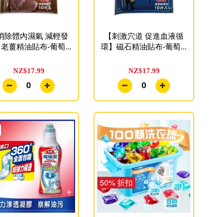
消除體內濕氣 減輕發
【刺激穴道 促進血液循
老薑精油貼布-葡萄...
環】磁石精油貼布-葡萄...
NZ$17.99
NZ$17.99
0
0
50% 折扣