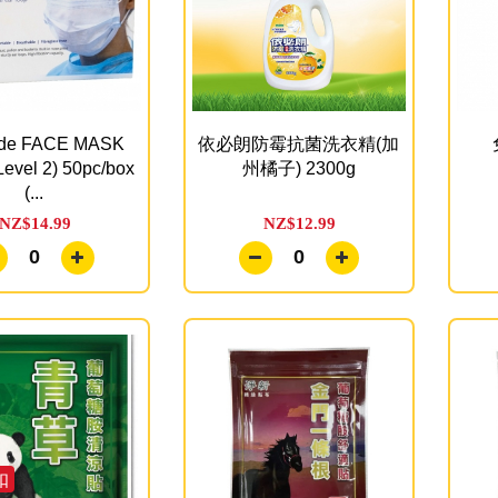
de FACE MASK
依必朗防霉抗菌洗衣精(加
evel 2) 50pc/box
州橘子) 2300g
(...
NZ$14.99
NZ$12.99
0
0
扣