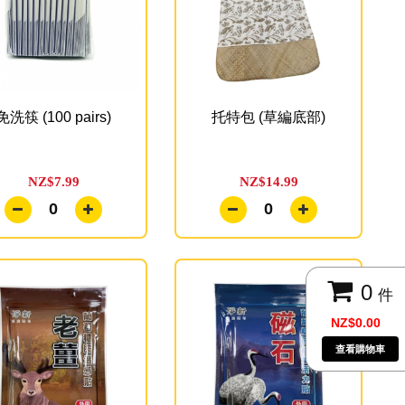
免洗筷 (100 pairs)
托特包 (草編底部)
NZ$7.99
NZ$14.99
0
0
0
件
NZ$0.00
查看購物車