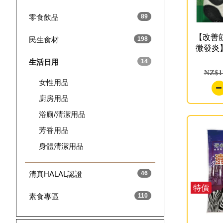
零食飲品
89
【改善
民生食材
198
微發炎】
生活日用
14
NZ$1
女性用品
廚房用品
浴廁/清潔用品
芳香用品
身體清潔用品
清真HALAL認證
46
特價
素食專區
110