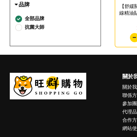
品牌
【舒緩
線精油貼
全部品牌
抗菌大師
關於
關於我
聯係方
參加團
代理品
合作方
網站使