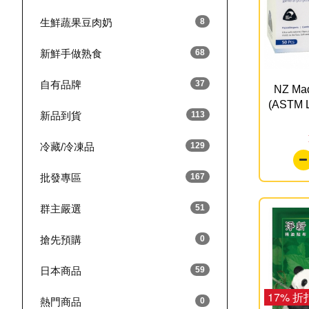
生鮮蔬果豆肉奶
8
新鮮手做熟食
68
自有品牌
37
NZ Ma
(ASTM L
新品到貨
113
冷藏/冷凍品
129
批發專區
167
群主嚴選
51
搶先預購
0
日本商品
59
17% 折
熱門商品
0