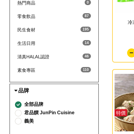
熱門商品
0
零食飲品
87
冷
民生食材
195
生活日用
14
清真HALAL認證
46
素食專區
110
品牌
全部品牌
特價
君品饌 JunPin Cuisine
義美