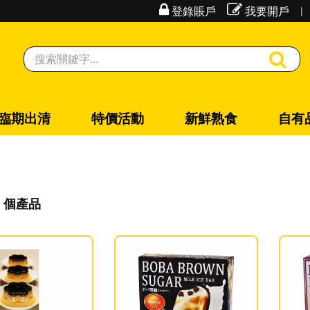
|
登錄賬戶
我要開戶
臨期出清
特價活動
新鮮熟食
自有
8 個產品