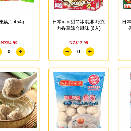
凍藕片 454g
日本mini甜筒冰淇淋-巧克
日本
力香草綜合風味 (6入)
NZ$4.99
NZ$12.99
0
0