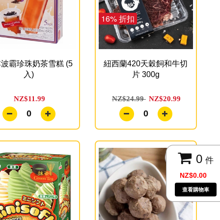
16% 折扣
波霸珍珠奶茶雪糕 (5
紐西蘭420天穀飼和牛切
入)
片 300g
NZ$11.99
NZ$24.99
NZ$20.99
0
0
0
件
NZ$0.00
查看購物車