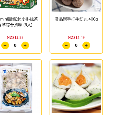
mini甜筒冰淇淋-綠茶
君品饌手打牛筋丸 400g
香草綜合風味 (6入)
NZ$12.99
NZ$15.49
0
0