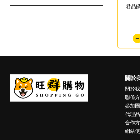
君品饌
關於
關於我
聯係方
參加團
代理品
合作方
網站使