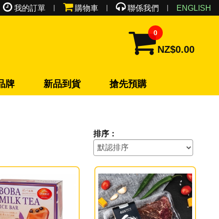
|
|
|
我的訂單
購物車
聯係我們
ENGLISH
0
NZ$0.00
品牌
新品到貨
搶先預購
排序：