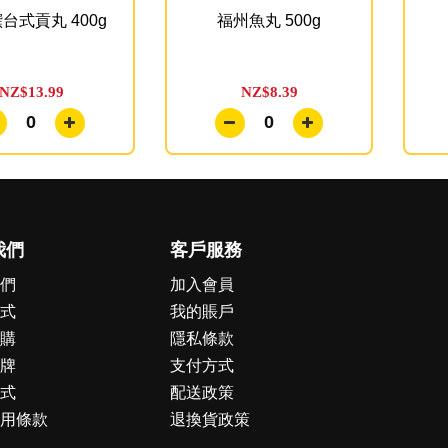
台式貢丸 400g
福州魚丸 500g
NZ$13.99
NZ$8.39
0
0
我們
客戶服務
們
加入會員
式
我的賬戶
購
隱私條款
牌
支付方式
式
配送政策
用條款
退換貨政策