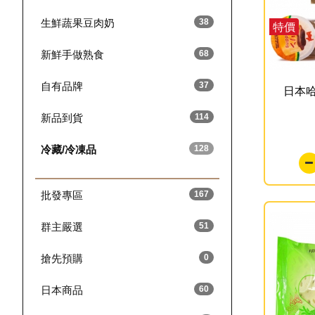
生鮮蔬果豆肉奶
38
特價
新鮮手做熟食
68
自有品牌
37
日本哈
新品到貨
114
冷藏/冷凍品
128
批發專區
167
群主嚴選
51
搶先預購
0
日本商品
60