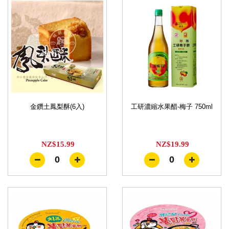
金鑽土鳳梨酥(6入)
工研濃縮水果醋-梅子 750ml
NZ$15.99
NZ$19.99
0
0