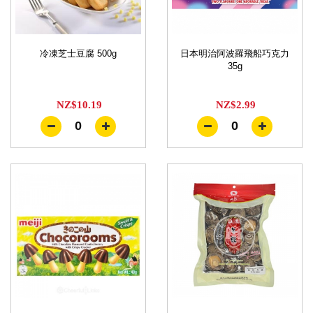
冷凍芝士豆腐 500g
日本明治阿波羅飛船巧克力
35g
NZ$10.19
NZ$2.99
0
0