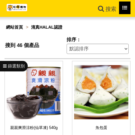
Toggl
搜索
navig
網站首頁
清真HALAL認證
排序：
搜到 46 個產品
篩選類別
親親爽滑涼粉(仙草凍) 540g
魚包蛋