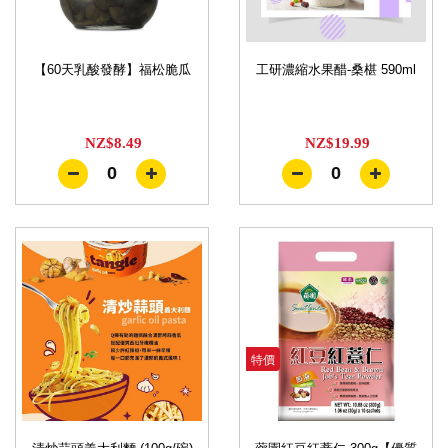
【60天乳酸發酵】福松脆瓜
工研濃縮水果醋-桑椹 590ml
NZ$8.49
NZ$19.99
0
0
特價