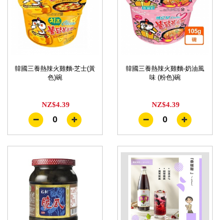
韓國三養熱辣火雞麵-芝士(黃
韓國三養熱辣火雞麵-奶油風
色)碗
味 (粉色)碗
NZ$4.39
NZ$4.39
0
0