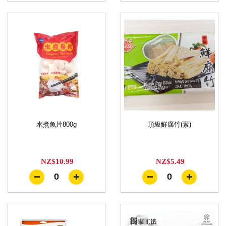
水煮魚片800g
頂級鮮腐竹(素)
NZ$10.99
NZ$5.49
0
0