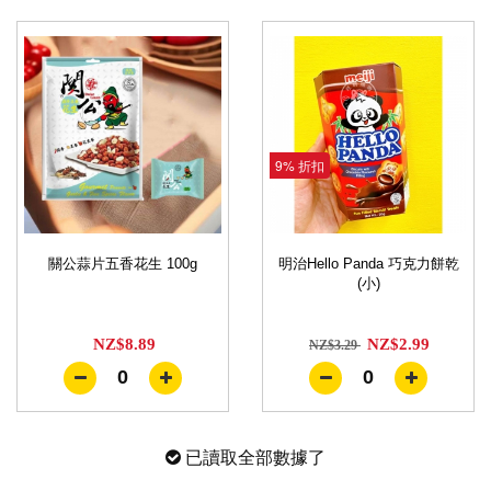
9% 折扣
關公蒜片五香花生 100g
明治Hello Panda 巧克力餅乾
(小)
NZ$8.89
NZ$2.99
NZ$3.29
0
0
已讀取全部數據了