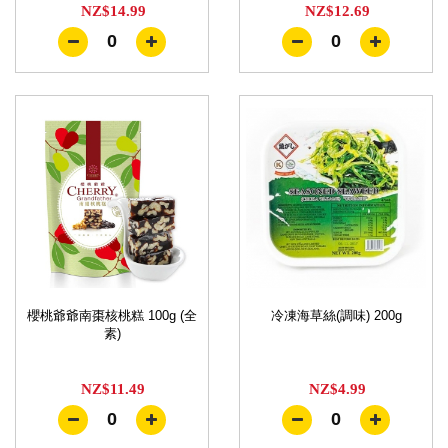
NZ$14.99
NZ$12.69
0
0
櫻桃爺爺南棗核桃糕 100g (全
冷凍海草絲(調味) 200g
素)
NZ$11.49
NZ$4.99
0
0