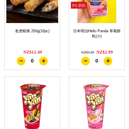
9% 折扣
老虎蝦捲 250g(10pc)
日本明治Hello Panda 草莓餅
乾(小)
NZ$12.49
NZ$2.99
NZ$3.29
0
0