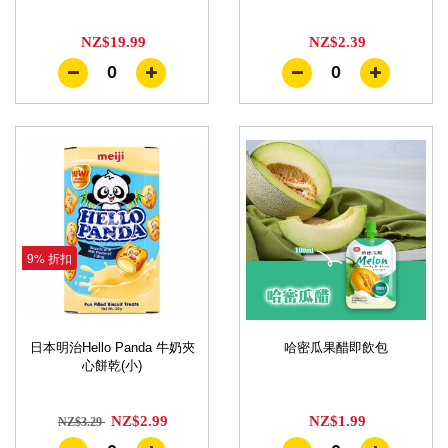
NZ$19.99
NZ$2.39
0
0
9% 折扣
日本明治Hello Panda 牛奶夾
哈密瓜果醋即飲包
心餅乾(小)
NZ$2.99
NZ$1.99
NZ$3.29