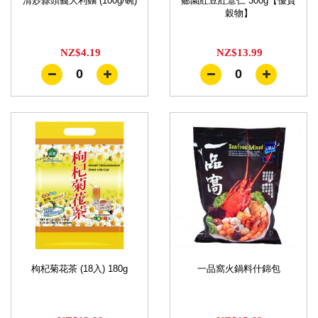
清炒蒜頭義大利麵 (100g/碗)
薌園紅豆紅薏仁 300g【優質
穀物】
NZ$4.19
NZ$13.99
0
0
枸杞菊花茶 (18入) 180g
一品窩火鍋料什錦包