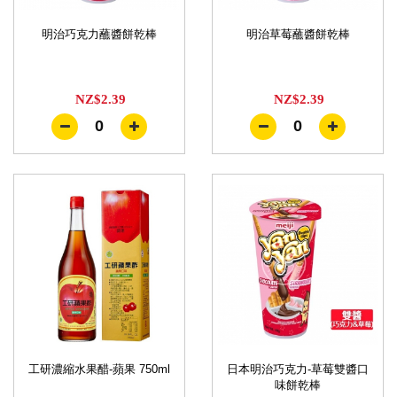
明治巧克力蘸醬餅乾棒
明治草莓蘸醬餅乾棒
NZ$2.39
NZ$2.39
0
0
工研濃縮水果醋-蘋果 750ml
日本明治巧克力-草莓雙醬口
味餅乾棒