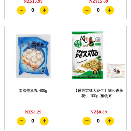
NZ$13.99
NZ$15.69
0
0
泰國墨魚丸 400g
【嚴選雲林大花生】關公香蔥
花生 100g (植物五...
NZ$8.29
NZ$8.89
0
0