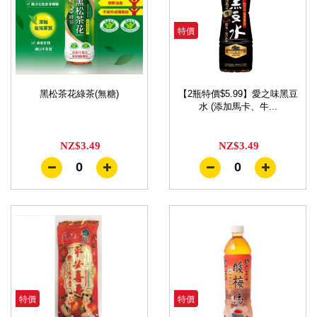
特價
黑松茶花綠茶(無糖)
【2瓶特價$5.99】愛之味黑豆
水 (添加馬卡、牛...
NZ$3.49
NZ$3.49
0
0
特價
特價