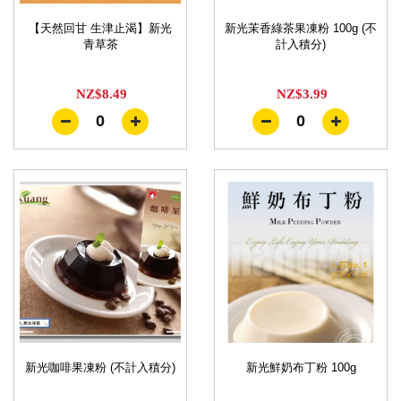
【天然回甘 生津止渴】新光
新光茉香綠茶果凍粉 100g (不
青草茶
計入積分)
NZ$8.49
NZ$3.99
0
0
新光咖啡果凍粉 (不計入積分)
新光鮮奶布丁粉 100g