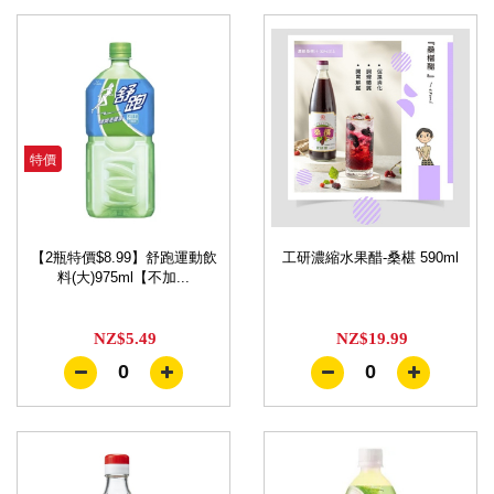
特價
【2瓶特價$8.99】舒跑運動飲
工研濃縮水果醋-桑椹 590ml
料(大)975ml【不加...
NZ$5.49
NZ$19.99
0
0