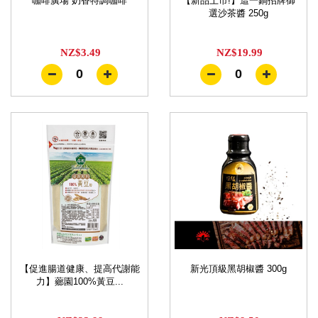
咖啡廣場 奶香特調咖啡
【新品上市!】這一鍋招牌御
選沙茶醬 250g
NZ$3.49
NZ$19.99
0
0
【促進腸道健康、提高代謝能
新光頂級黑胡椒醬 300g
力】薌園100%黃豆...