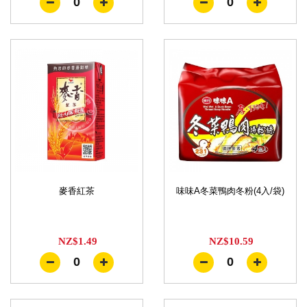
0
0
麥香紅茶
味味A冬菜鴨肉冬粉(4入/袋)
NZ$1.49
NZ$10.59
0
0