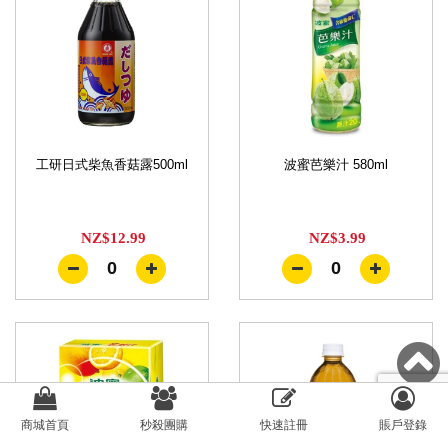
工研日式柴魚香菇露500ml
波蜜芭樂汁 580ml
NZ$12.99
NZ$3.99
0
0
商城首頁
秒殺團購
快速註冊
賬戶登錄