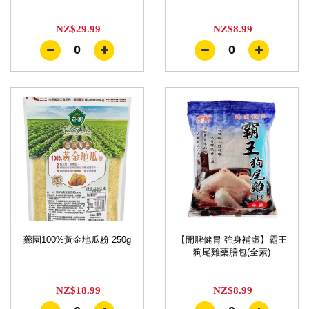
NZ$29.99
NZ$8.99
0
0
薌園100%黃金地瓜粉 250g
【開脾健胃 強身補虛】霸王
狗尾雞藥膳包(全素)
NZ$18.99
NZ$8.99