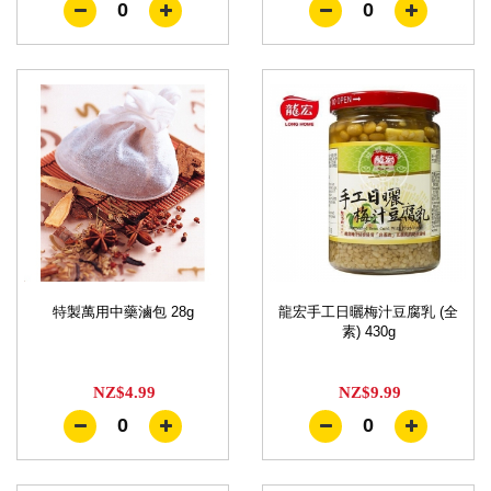
0
0
特製萬用中藥滷包 28g
龍宏手工日曬梅汁豆腐乳 (全
素) 430g
NZ$4.99
NZ$9.99
0
0