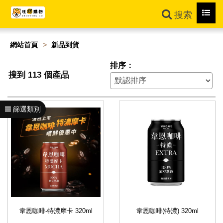
Toggl
搜索
navig
網站首頁
新品到貨
排序：
搜到 113 個產品
篩選類別
韋恩咖啡-特濃摩卡 320ml
韋恩咖啡(特濃) 320ml