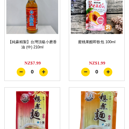
【純蔴精製】台灣頂級小磨香
蜜桃果醋即飲包 100ml
油 (中) 210ml
NZ$7.99
NZ$1.99
0
0