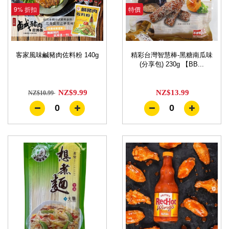
9% 折扣
特價
客家風味鹹豬肉佐料粉 140g
精彩台灣智慧棒-黑糖南瓜味
(分享包) 230g 【BB...
NZ$9.99
NZ$13.99
NZ$10.99
0
0