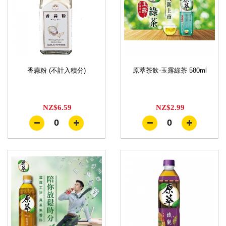
香蒜粉 (不計入積分)
原萃茶飲-玉露綠茶 580ml
NZ$6.59
NZ$2.99
0
0