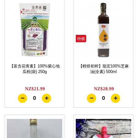
特價
【富含花青素】100%紫心地
【輕焙初榨】龍宏100%芝麻
瓜粉(袋) 250g
油(全素) 500ml
NZ$21.99
NZ$28.99
0
0