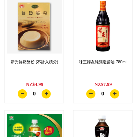
新光鮮奶酪粉 (不計入積分)
味王婦友純釀造醬油 780ml
NZ$4.99
NZ$7.99
0
0