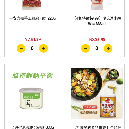
平安喜壽手工麵線 (素) 220g
【4瓶特價$9.99】悅氏淡水酸
梅湯 550ml
NZ$3.99
NZ$2.99
0
0
台鹽健康減鈉含碘鹽 300g
【拌炒醃肉醬料推薦】牛頭牌