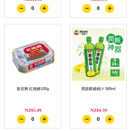
0
0
新宜興 紅燒鰻100g
黑面蔡楊桃汁 580ml
NZ$5.49
NZ$4.39
0
0