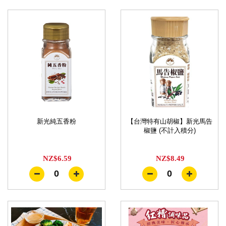
新光純五香粉
【台灣特有山胡椒】新光馬告
椒鹽 (不計入積分)
NZ$6.59
NZ$8.49
0
0