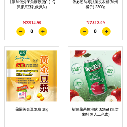
【添加低分子魚膠原蛋白】Q
依必朗防霉抗菌洗衣精(加州
彈膠原豆乳飲(8入)
橘子) 2300g
NZ$14.99
NZ$12.99
0
0
薌園黃金豆漿粉 1kg
樹頂蘋果氣泡飲 320ml (無防
腐劑 無人工色素)