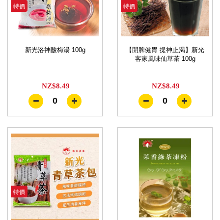
特價
特價
新光洛神酸梅湯 100g
【開脾健胃 提神止渴】新光
客家風味仙草茶 100g
NZ$8.49
NZ$8.49
0
0
特價