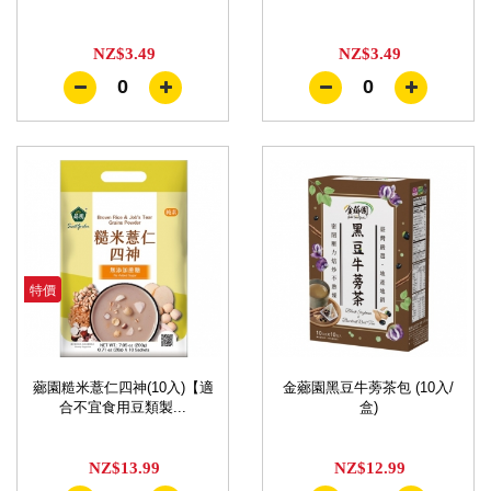
NZ$3.49
NZ$3.49
0
0
特價
薌園糙米薏仁四神(10入)【適
金薌園黑豆牛蒡茶包 (10入/
合不宜食用豆類製...
盒)
NZ$13.99
NZ$12.99