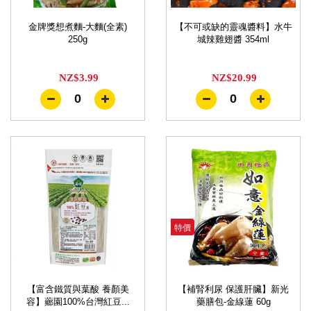
金牌獎想煮麵-大麵(全素)
【不可或缺的靈魂醬料】水牛
250g
城辣雞翅醬 354ml
NZ$3.99
NZ$20.99
0
0
特價
【富含鐵質與葉酸 養顏美
【補腎利尿 保護肝臟】新光
容】薌園100%台灣紅豆...
藥膳包-金線蓮 60g