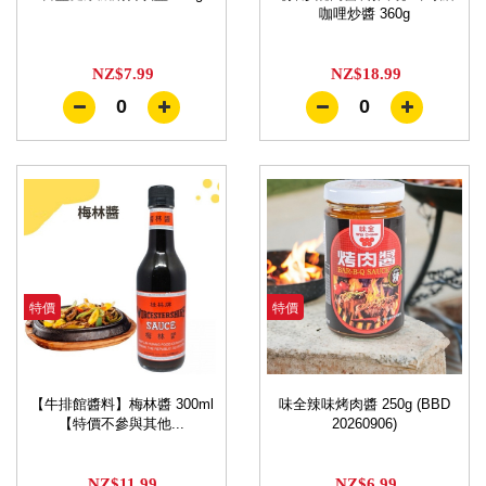
咖哩炒醬 360g
NZ$7.99
NZ$18.99
0
0
特價
特價
【牛排館醬料】梅林醬 300ml
味全辣味烤肉醬 250g (BBD
【特價不參與其他...
20260906)
NZ$11.99
NZ$6.99