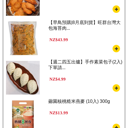
【早鳥預購|8月底到貨】旺群台灣大
包海苔肉...
NZ$43.99
【週二四五出爐】手作素菜包子(2入)
下單請...
NZ$4.99
薌園核桃糙米燕麥 (10入) 300g
NZ$13.99