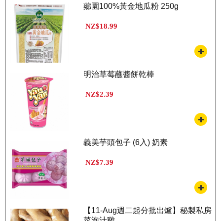
薌園100%黃金地瓜粉 250g
NZ$18.99
明治草莓蘸醬餅乾棒
NZ$2.39
義美芋頭包子 (6入) 奶素
NZ$7.39
【11-Aug週二起分批出爐】秘製私房
菜泡汁雞...