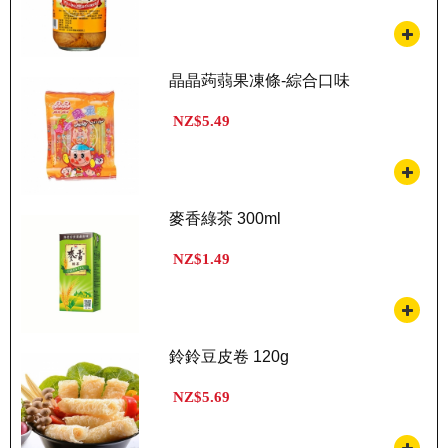
晶晶蒟蒻果凍條-綜合口味
NZ$5.49
麥香綠茶 300ml
NZ$1.49
鈴鈴豆皮卷 120g
NZ$5.69