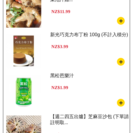
NZ$11.99
新光巧克力布丁粉 100g (不計入積分)
NZ$3.99
黑松芭樂汁
NZ$1.99
【週二四五出爐】芝麻豆沙包 (下單請
註明取...