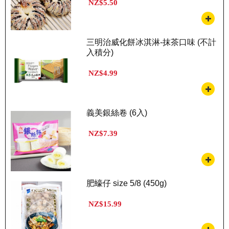
NZ$5.50
三明治威化餅冰淇淋-抹茶口味 (不計
入積分)
NZ$4.99
義美銀絲卷 (6入)
NZ$7.39
肥蠔仔 size 5/8 (450g)
NZ$15.99