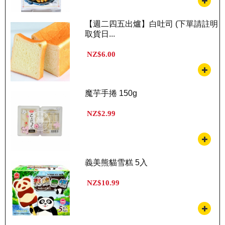
【週二四五出爐】白吐司 (下單請註明
取貨日...
NZ$6.00
魔芋手捲 150g
NZ$2.99
義美熊貓雪糕 5入
NZ$10.99