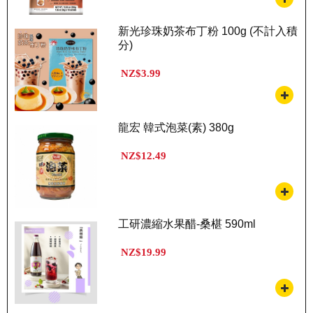
新光珍珠奶茶布丁粉 100g (不計入積
分)
NZ$3.99
龍宏 韓式泡菜(素) 380g
NZ$12.49
工研濃縮水果醋-桑椹 590ml
NZ$19.99