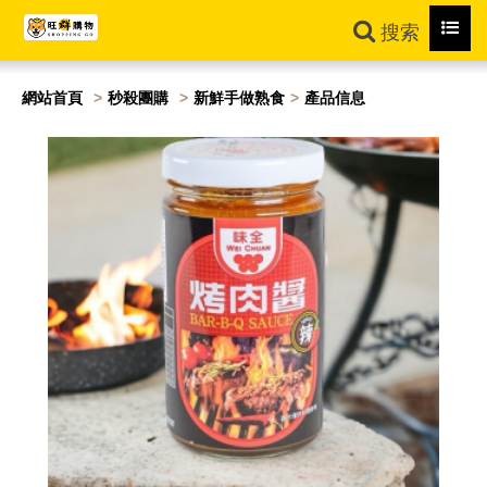
Toggl
搜索
navig
網站首頁
秒殺團購
新鮮手做熟食
產品信息