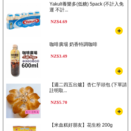
Yakult養樂多(低糖) 5pack (不計入免
運 不計...
NZ$4.69
咖啡廣場 奶香特調咖啡
NZ$3.49
【週二四五出爐】杏仁芋頭包 (下單請
註明取...
NZ$5.70
【米血糕好朋友】花生粉 200g