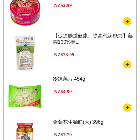
NZ$2.99
【促進腸道健康、提高代謝能力】薌
園100%黃...
NZ$23.99
冷凍藕片 454g
NZ$4.99
金蘭花生麵筋(大) 396g
NZ$7.79