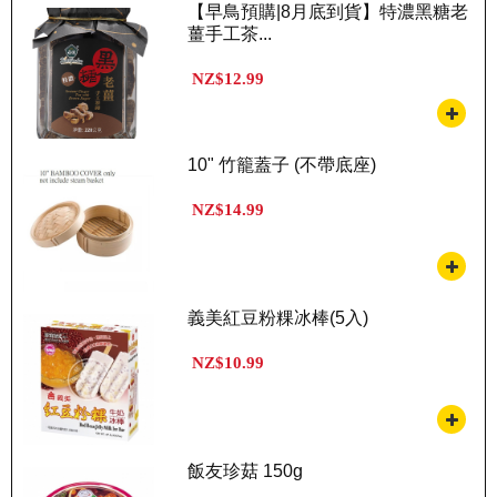
【早鳥預購|8月底到貨】特濃黑糖老
薑手工茶...
NZ$12.99
10" 竹籠蓋子 (不帶底座)
NZ$14.99
義美紅豆粉粿冰棒(5入)
NZ$10.99
飯友珍菇 150g