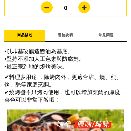
0
商品描述
運輸說明
常見問題
•以非基改釀造醬油為基底。
•堅持不添加人工色素與防腐劑。
•最正宗到地的燒烤美味。
✔料理多用途 ，除烤肉外，更適合沾、燒、煎、
烤、醃等家庭烹調。
✔燒烤醬不只烤肉使用，也可以增加菜餚的厚度，
菜色可以非常下飯哦！