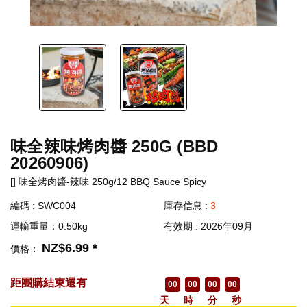
味全辣味烤肉醬 250G (BBD
20260906)
[] 味全烤肉醬-辣味 250g/12 BBQ Sauce Spicy
編碼 : SWC004
庫存信息 :
3
運輸重量：0.50kg
有效期 : 2026年09月
NZ$6.99 *
價格：
距團購結束還有
00
00
00
00
天
時
分
秒