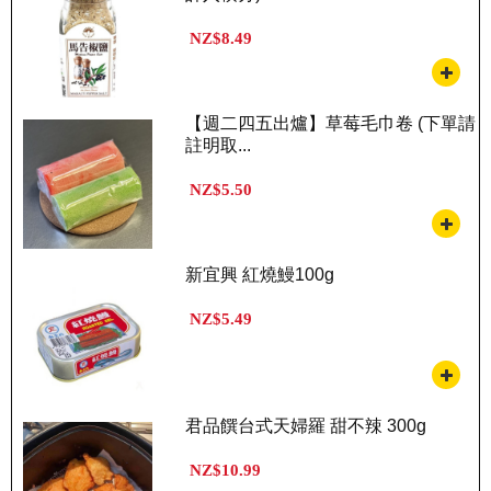
NZ$8.49
【週二四五出爐】草莓毛巾卷 (下單請
註明取...
NZ$5.50
新宜興 紅燒鰻100g
NZ$5.49
君品饌台式天婦羅 甜不辣 300g
NZ$10.99