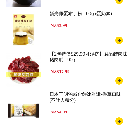
新光雞蛋布丁粉 100g (蛋奶素)
NZ$3.99
【2包特價$29.99可混搭】君品饌辣味
豬肉脯 190g
NZ$17.99
日本三明治威化餅冰淇淋-香草口味
(不計入積分)
NZ$4.99