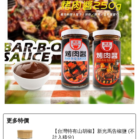
更多特價
【台灣特有山胡椒】新光馬告椒鹽 (不
計入積分)