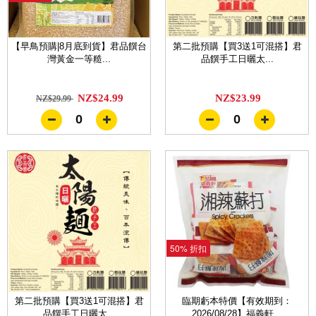
【早鳥預購|8月底到貨】君品饌台
第二批預購【買3送1可混搭】君
灣黃金一等糙...
品饌手工日曬太...
NZ$24.99
NZ$23.99
NZ$29.99
0
0
50% 折扣
第二批預購【買3送1可混搭】君
臨期虧本特價【有效期到：
品饌手工日曬太...
2026/08/28】福義軒...