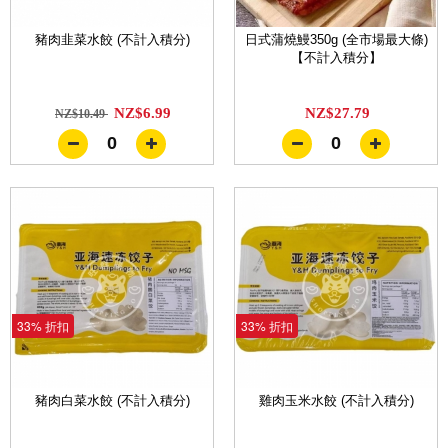
豬肉韭菜水餃 (不計入積分)
日式蒲燒鰻350g (全市場最大條)
【不計入積分】
NZ$6.99
NZ$27.79
NZ$10.49
0
0
33% 折扣
33% 折扣
豬肉白菜水餃 (不計入積分)
雞肉玉米水餃 (不計入積分)