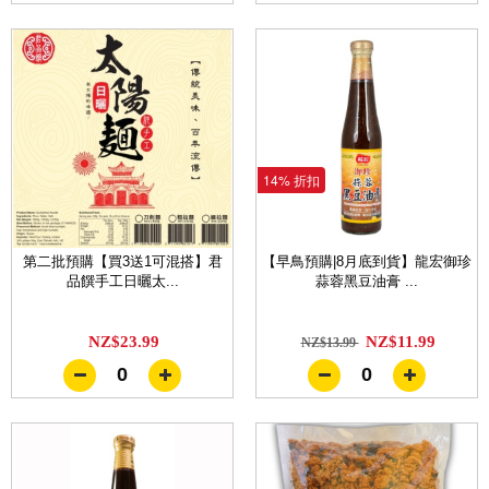
14% 折扣
第二批預購【買3送1可混搭】君
【早鳥預購|8月底到貨】龍宏御珍
品饌手工日曬太...
蒜蓉黑豆油膏 ...
NZ$23.99
NZ$11.99
NZ$13.99
0
0