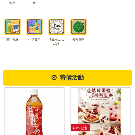
肉奶
食
民生食材
生活日用
清真HALAL
素食專區
認證
特價活動
43% 折扣