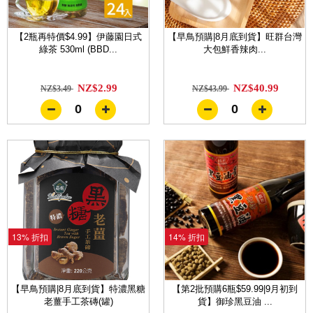
【2瓶再特價$4.99】伊藤園日式
【早鳥預購|8月底到貨】旺群台灣
綠茶 530ml (BBD...
大包鮮香辣肉...
NZ$2.99
NZ$40.99
NZ$3.49
NZ$43.99
0
0
13% 折扣
14% 折扣
【早鳥預購|8月底到貨】特濃黑糖
【第2批預購6瓶$59.99|9月初到
老薑手工茶磚(罐)
貨】御珍黑豆油 ...