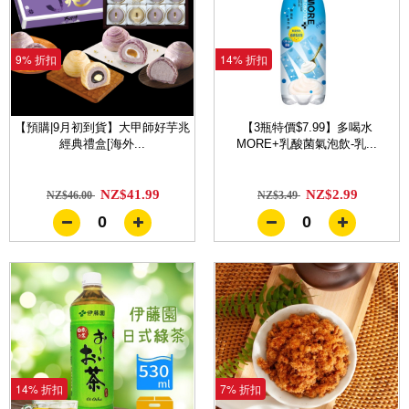
9% 折扣
14% 折扣
【預購|9月初到貨】大甲師好芋兆
【3瓶特價$7.99】多喝水
經典禮盒[海外...
MORE+乳酸菌氣泡飲-乳...
NZ$41.99
NZ$2.99
NZ$46.00
NZ$3.49
0
0
14% 折扣
7% 折扣