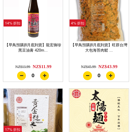
14% 折扣
4% 折扣
【早鳥預購|8月底到貨】龍宏御珍
【早鳥預購|8月底到貨】旺群台灣
黑豆油膏 420m...
大包海苔肉鬆 ...
NZ$11.99
NZ$43.99
NZ$13.99
NZ$45.99
0
0
17% 折扣