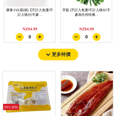
廣東小白菜(袋)【不計入免運/不
芥藍 (不計入免運/不計入積分/不
計入積分/不參...
參加任何特價...
NZ$4.99
NZ$4.99
0
0
更多特價
33% 折扣