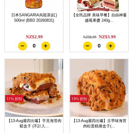
日本SANGARIA烏龍茶(紅)
【全民品牌 美味早餐】自由神蔓
500ml (BBD 20260831)
越莓果醬 240g...
NZ$2.99
NZ$3.99
NZ$6.99
0
0
11% 折扣
13% 折扣
【13-Aug週四出爐】芋見海苔肉
【13-Aug週四出爐】古早味海苔
鬆盒子 (不計入...
肉松蛋糕捲盒子(...