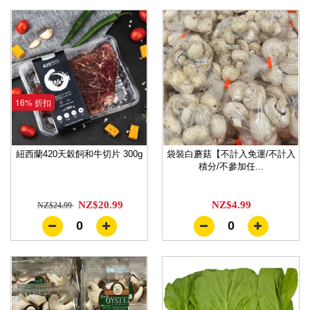
16% 折扣
紐西蘭420天穀飼和牛切片 300g
袋裝白蘑菇【不計入免運/不計入
積分/不參加任...
NZ$20.99
NZ$4.99
NZ$24.99
0
0