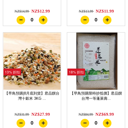
NZ$12.99
NZ$11.99
NZ$14.99
NZ$13.99
0
0
13% 折扣
18% 折扣
【早鳥預購|8月底到貨】君品饌台
【早鳥預購限時抄抵價】君品饌
灣十穀米 3KG ...
台灣一等蓬萊壽...
NZ$27.99
NZ$69.99
NZ$31.99
NZ$84.99
0
0