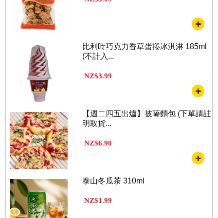
比利時巧克力香草蛋捲冰淇淋 185ml
(不計入...
NZ$3.99
【週二四五出爐】披薩麵包 (下單請註
明取貨...
NZ$6.90
泰山冬瓜茶 310ml
NZ$1.99