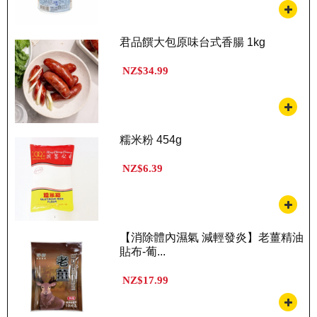
君品饌大包原味台式香腸 1kg
NZ$34.99
糯米粉 454g
NZ$6.39
【消除體內濕氣 減輕發炎】老薑精油
貼布-葡...
NZ$17.99