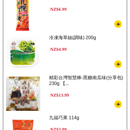
NZ$6.99
冷凍海草絲(調味) 200g
NZ$4.99
精彩台灣智慧棒-黑糖南瓜味(分享包)
230g 【...
NZ$13.99
九福巧果 114g
NZ$3.09