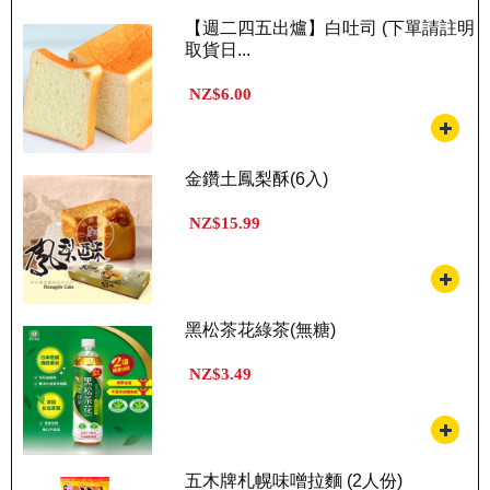
【週二四五出爐】白吐司 (下單請註明
取貨日...
NZ$6.00
金鑽土鳳梨酥(6入)
NZ$15.99
黑松茶花綠茶(無糖)
NZ$3.49
五木牌札幌味噌拉麵 (2人份)