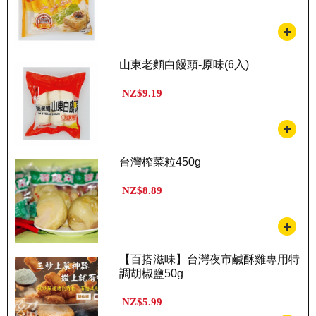
山東老麵白饅頭-原味(6入)
NZ$9.19
台灣榨菜粒450g
NZ$8.89
【百搭滋味】台灣夜市鹹酥雞專用特
調胡椒鹽50g
NZ$5.99