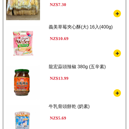
NZ$7.30
義美草莓夾心酥(大) 16入(400g)
NZ$10.69
龍宏蒜頭辣椒 380g (五辛素)
NZ$13.99
牛乳骨頭餅乾 (奶素)
NZ$5.69