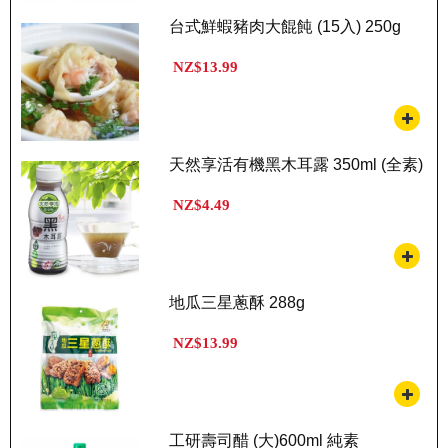
台式鮮蝦豬肉大餛飩 (15入) 250g
NZ$13.99
天然享活有機黑木耳露 350ml (全素)
NZ$4.49
地瓜三星蔥酥 288g
NZ$13.99
工研壽司醋 (大)600ml 純素