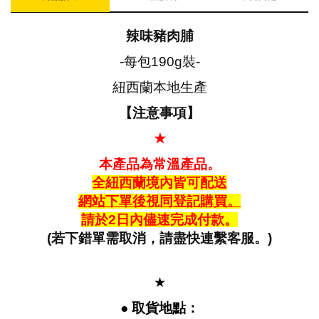
辣味豬肉脯
-每包190g裝-
紐西蘭本地生產
【注意事項】
★
本產品為常溫產品。
全紐西蘭境內皆可配送
網站下單後視同登記購買。
請於2日內儘速完成付款。
(若下錯單需取消，請盡快連繫客服。)
★
● 取貨地點：