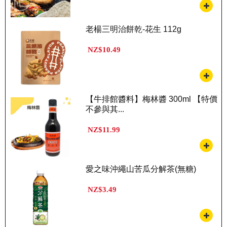
老楊三明治餅乾-花生 112g
NZ$10.49
【牛排館醬料】梅林醬 300ml 【特價
不參與其...
NZ$11.99
愛之味沖繩山苦瓜分解茶(無糖)
NZ$3.49