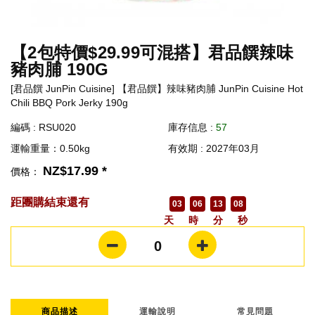
【2包特價$29.99可混搭】君品饌辣味
豬肉脯 190G
[君品饌 JunPin Cuisine] 【君品饌】辣味豬肉脯 JunPin Cuisine Hot
Chili BBQ Pork Jerky 190g
編碼 : RSU020
庫存信息 :
57
運輸重量：0.50kg
有效期 : 2027年03月
NZ$17.99 *
價格：
距團購結束還有
03
06
13
07
天
時
分
秒
0
商品描述
運輸說明
常見問題