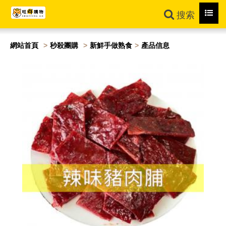
Toggl
搜索
navig
網站首頁
秒殺團購
新鮮手做熟食
產品信息