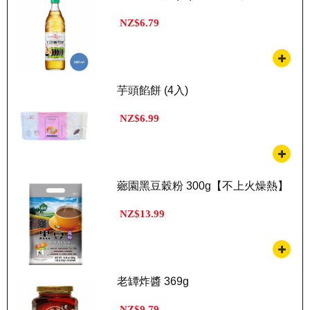
NZ$6.79
芋頭餡餅 (4入)
NZ$6.99
薌園黑豆穀粉 300g【不上火燥熱】
NZ$13.99
老罈炸醬 369g
NZ$9.79