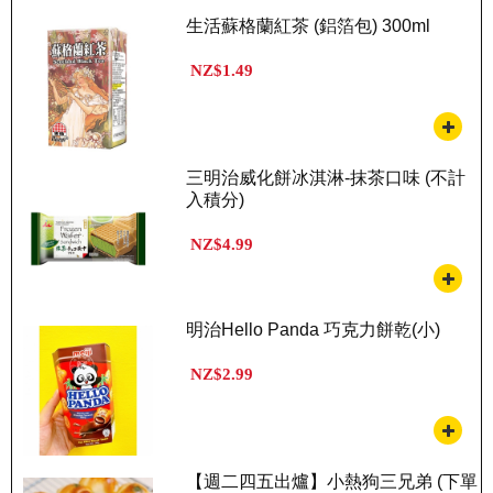
生活蘇格蘭紅茶 (鋁箔包) 300ml
NZ$1.49
三明治威化餅冰淇淋-抹茶口味 (不計
入積分)
NZ$4.99
明治Hello Panda 巧克力餅乾(小)
NZ$2.99
【週二四五出爐】小熱狗三兄弟 (下單