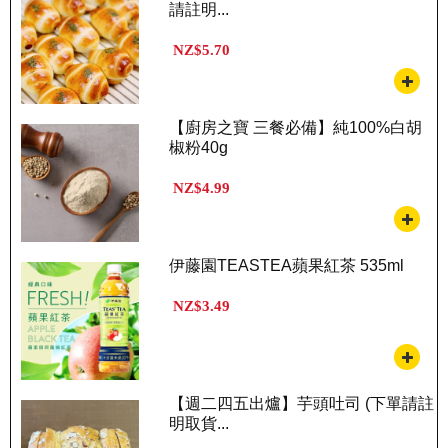
請註明...
NZ$5.70
【廚房之寶 三餐必備】純100%白胡
椒粉40g
NZ$4.99
伊藤園TEASTEA蘋果紅茶 535ml
NZ$3.49
【週二四五出爐】芋頭吐司 (下單請註
明取貨...