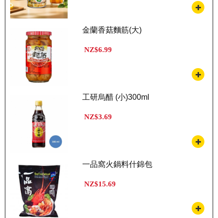
金蘭香菇麵筋(大)
NZ$6.99
工研烏醋 (小)300ml
NZ$3.69
一品窩火鍋料什錦包
NZ$15.69