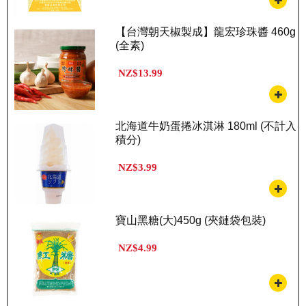
【台灣朝天椒製成】龍宏珍珠醬 460g
(全素)
NZ$13.99
北海道牛奶蛋捲冰淇淋 180ml (不計入
積分)
NZ$3.99
寶山黑糖(大)450g (夾鏈袋包裝)
NZ$4.99