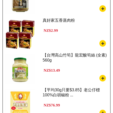
真好家五香蒸肉粉
NZ$2.99
【台灣高山竹筍】龍宏酸筍絲 (全素)
560g
NZ$13.49
【平均30g只要$3.85】老公仔標
100%白胡椒粉 ...
NZ$76.99