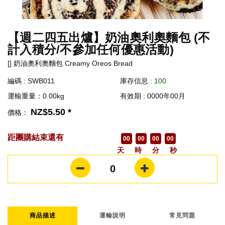
【週二四五出爐】奶油奧利奧麵包 (不
計入積分/不參加任何優惠活動)
[] 奶油奧利奧麵包 Creamy Oreos Bread
編碼 : SWB011
庫存信息 :
100
運輸重量：0.00kg
有效期 : 0000年00月
NZ$5.50 *
價格：
距團購結束還有
00
00
00
00
天
時
分
秒
0
商品描述
運輸說明
常見問題