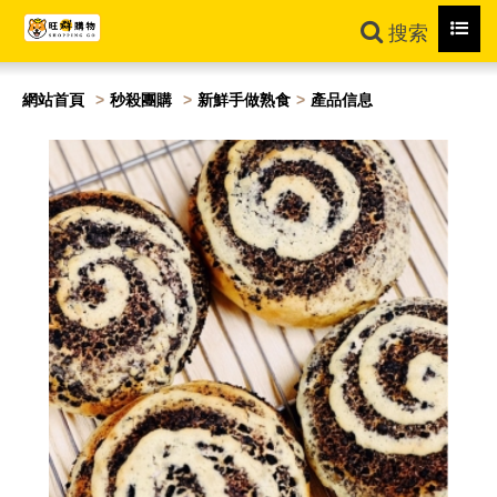
Toggl
搜索
navig
網站首頁
秒殺團購
新鮮手做熟食
產品信息