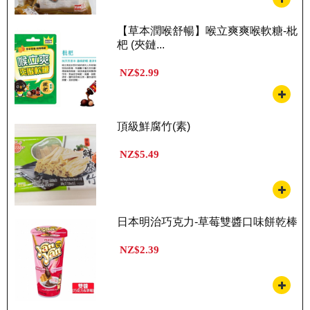
【草本潤喉舒暢】喉立爽爽喉軟糖-枇
杷 (夾鏈...
NZ$2.99
頂級鮮腐竹(素)
NZ$5.49
日本明治巧克力-草莓雙醬口味餅乾棒
NZ$2.39