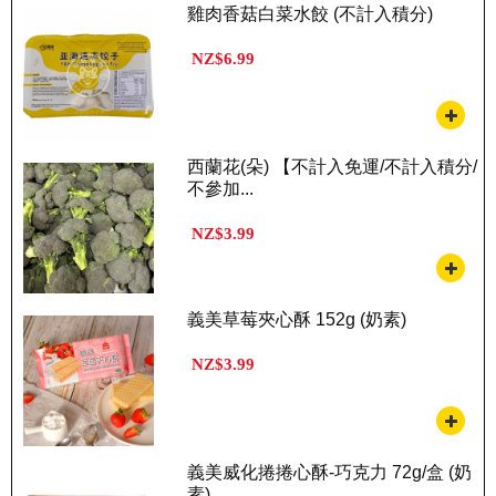
雞肉香菇白菜水餃 (不計入積分)
NZ$6.99
西蘭花(朵) 【不計入免運/不計入積分/
不參加...
NZ$3.99
義美草莓夾心酥 152g (奶素)
NZ$3.99
義美威化捲捲心酥-巧克力 72g/盒 (奶
素)