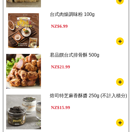
台式肉燥調味粉 100g
NZ$6.99
君品饌台式排骨酥 500g
NZ$21.99
焙司特芝麻香酥醬 250g (不計入積分)
NZ$15.99