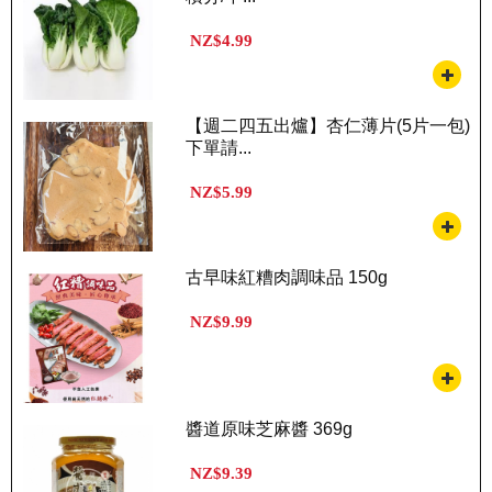
NZ$4.99
【週二四五出爐】杏仁薄片(5片一包)
下單請...
NZ$5.99
古早味紅糟肉調味品 150g
NZ$9.99
醬道原味芝麻醬 369g
NZ$9.39