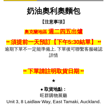
奶油奧利奧麵包
【注意事項】
週二四五出爐
奧克蘭地區
須提前一天預訂【下午5:30結單】
**
**
逾期下單不一定能準備上. 下單後可聯繫客服確認
詳情
下單請註明取貨日期
**
**
★
● 取貨地點：
旺群購物展廳
Unit 3, 8 Laidlaw Way, East Tamaki, Auckland.