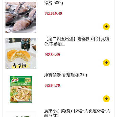
蝦滑 500g
NZ$16.49
【週二四五出爐】老婆餅 (不計入積
分/不參加...
NZ$4.49
康寶濃湯-香菇雞蓉 37g
NZ$4.79
廣東小白菜(袋)【不計入免運/不計入
積分/不...