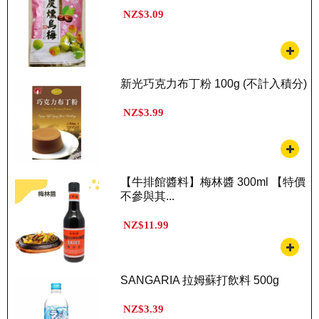
NZ$3.09
新光巧克力布丁粉 100g (不計入積分)
NZ$3.99
【牛排館醬料】梅林醬 300ml 【特價
不參與其...
NZ$11.99
SANGARIA 拉姆蘇打飲料 500g
NZ$3.39