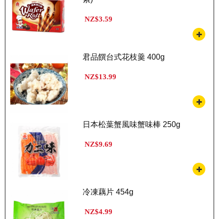
NZ$3.59
君品饌台式花枝羹 400g
NZ$13.99
日本松葉蟹風味蟹味棒 250g
NZ$9.69
冷凍藕片 454g
NZ$4.99