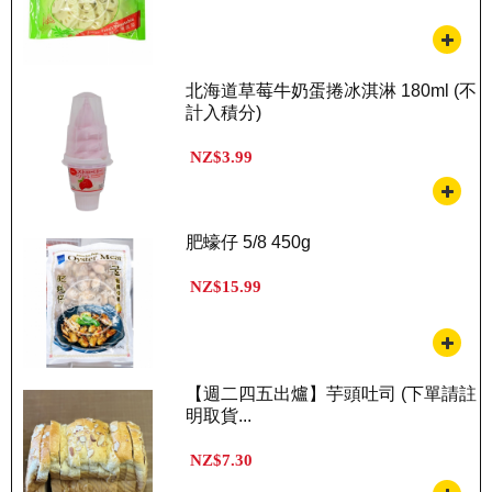
北海道草莓牛奶蛋捲冰淇淋 180ml (不
計入積分)
NZ$3.99
肥蠔仔 5/8 450g
NZ$15.99
【週二四五出爐】芋頭吐司 (下單請註
明取貨...
NZ$7.30