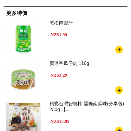
更多特價
黑松芭樂汁
NZ$1.99
廣達香瓜仔肉 110g
NZ$3.29
精彩台灣智慧棒-黑糖南瓜味(分享包)
230g 【...
NZ$13.99